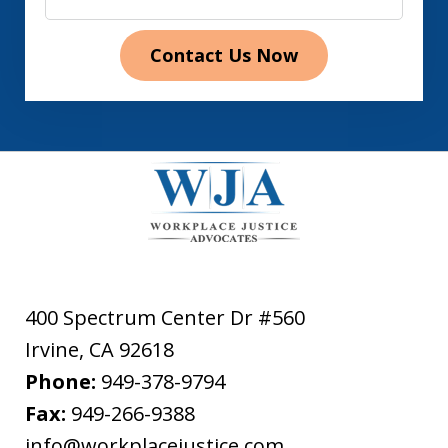
Contact Us Now
400 Spectrum Center Dr #560
Irvine
,
CA
92618
Phone:
949-378-9794
Fax:
949-266-9388
info@workplacejustice.com