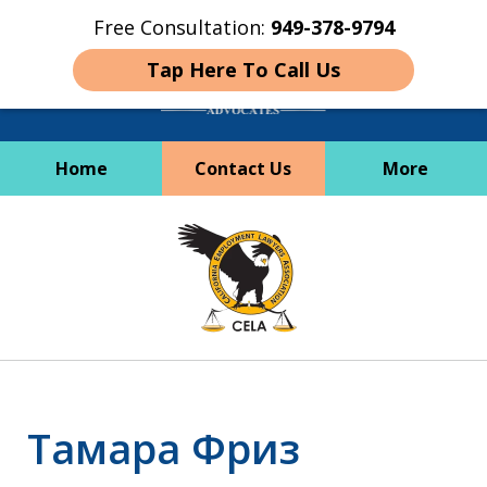
Free Consultation:
949-378-9794
Tap Here To Call Us
Home
Contact Us
More
Employees Deserve
slide
Better
1
of
6
Тамара Фриз